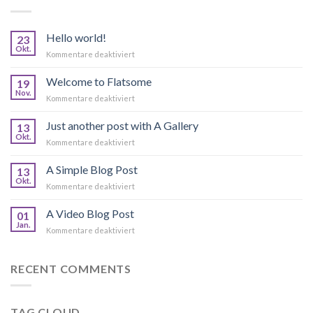
Hello world!
23
Okt.
für
Kommentare deaktiviert
Hello
world!
Welcome to Flatsome
19
Nov.
für
Kommentare deaktiviert
Welcome
to
Just another post with A Gallery
13
Flatsome
Okt.
für
Kommentare deaktiviert
Just
another
A Simple Blog Post
13
post
Okt.
für
Kommentare deaktiviert
with
A
A
Simple
A Video Blog Post
Gallery
01
Blog
Jan.
für
Kommentare deaktiviert
Post
A
Video
Blog
RECENT COMMENTS
Post
TAG CLOUD