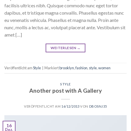
facilisis ultrices nibh. Quisque commodo nunc eget tortor
dapibus, et tristique magna convallis. Phasellus egestas nunc
eu venenatis vehicula. Phasellus et magna nulla. Proin ante
nunc, mollis a lectus ac, volutpat placerat ante. Vestibulum sit
amet […]
WEITERLESEN
→
Veröffentlicht am
Style
|
Markiert
brooklyn
,
fashion
,
style
,
women
STYLE
Another post with A Gallery
VERÖFFENTLICHT AM
16/12/2013
VON
DBOSNJ35
16
Dez.