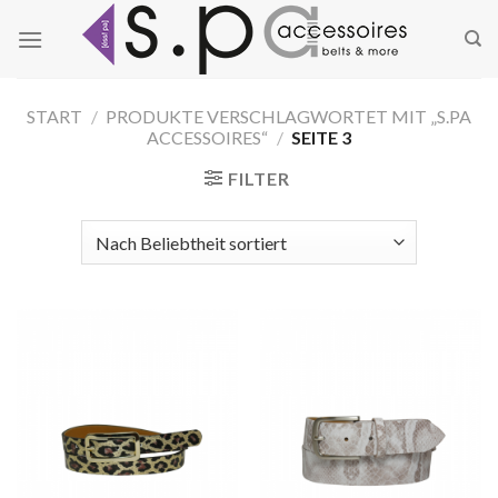
Zum
Inhalt
springen
START
/
PRODUKTE VERSCHLAGWORTET MIT „S.PA
ACCESSOIRES“
/
SEITE 3
FILTER