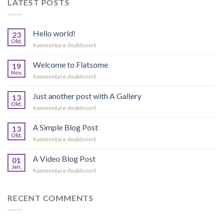
LATEST POSTS
Hello world!
23
Okt.
für
Kommentare deaktiviert
Hello
world!
Welcome to Flatsome
19
Nov.
für
Kommentare deaktiviert
Welcome
to
Just another post with A Gallery
13
Flatsome
Okt.
für
Kommentare deaktiviert
Just
another
A Simple Blog Post
13
post
Okt.
für
Kommentare deaktiviert
with
A
A
Simple
A Video Blog Post
Gallery
01
Blog
Jan.
für
Kommentare deaktiviert
Post
A
Video
Blog
RECENT COMMENTS
Post