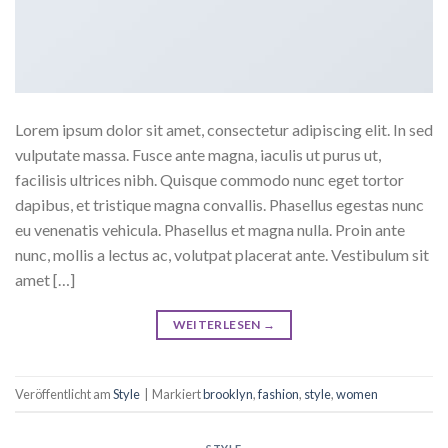
Lorem ipsum dolor sit amet, consectetur adipiscing elit. In sed
vulputate massa. Fusce ante magna, iaculis ut purus ut,
facilisis ultrices nibh. Quisque commodo nunc eget tortor
dapibus, et tristique magna convallis. Phasellus egestas nunc
eu venenatis vehicula. Phasellus et magna nulla. Proin ante
nunc, mollis a lectus ac, volutpat placerat ante. Vestibulum sit
amet […]
WEITERLESEN
→
Veröffentlicht am
Style
|
Markiert
brooklyn
,
fashion
,
style
,
women