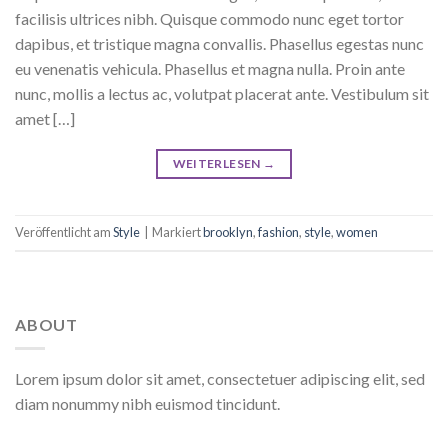
facilisis ultrices nibh. Quisque commodo nunc eget tortor
dapibus, et tristique magna convallis. Phasellus egestas nunc
eu venenatis vehicula. Phasellus et magna nulla. Proin ante
nunc, mollis a lectus ac, volutpat placerat ante. Vestibulum sit
amet […]
WEITERLESEN
→
Veröffentlicht am
Style
|
Markiert
brooklyn
,
fashion
,
style
,
women
ABOUT
Lorem ipsum dolor sit amet, consectetuer adipiscing elit, sed
diam nonummy nibh euismod tincidunt.