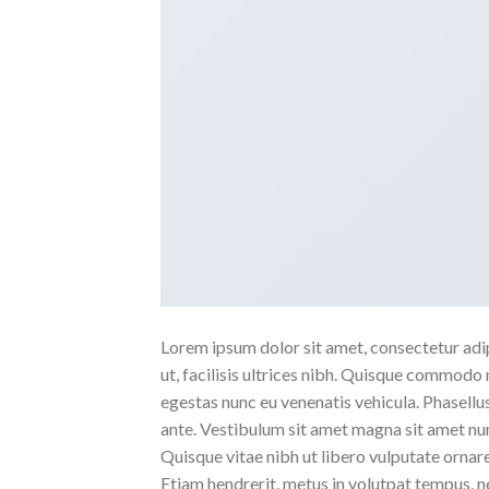
Lorem ipsum dolor sit amet, consectetur adipi
ut, facilisis ultrices nibh. Quisque commodo 
egestas nunc eu venenatis vehicula. Phasellus
ante. Vestibulum sit amet magna sit amet nunc
Quisque vitae nibh ut libero vulputate ornare 
Etiam hendrerit, metus in volutpat tempus, n