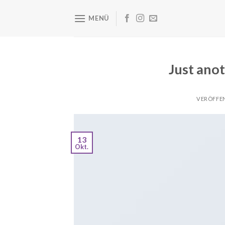
Zum
Inhalt
MENÜ
springen
Just anot
VERÖFFE
13
Okt.