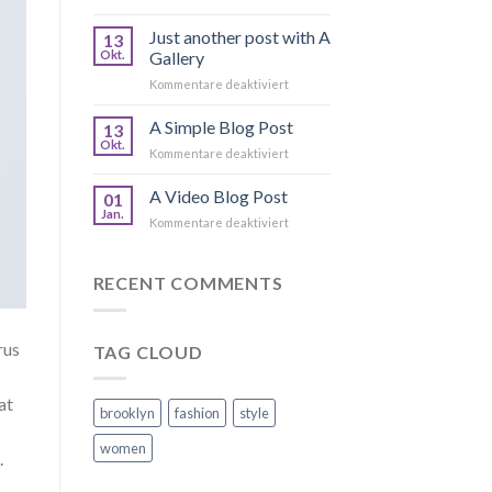
Welcome
to
Just another post with A
13
Flatsome
Okt.
Gallery
für
Kommentare deaktiviert
Just
another
A Simple Blog Post
13
post
Okt.
für
Kommentare deaktiviert
with
A
A
Simple
A Video Blog Post
Gallery
01
Blog
Jan.
für
Kommentare deaktiviert
Post
A
Video
Blog
RECENT COMMENTS
Post
rus
TAG CLOUD
at
brooklyn
fashion
style
women
.