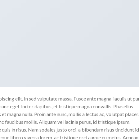
scing elit. In sed vulputate massa. Fusce ante magna, iaculis ut pu
nunc eget tortor dapibus, et tristique magna convallis. Phasellus
 et magna nulla. Proin ante nunc, mollis a lectus ac, volutpat placer
 faucibus mollis. Aliquam vel lacinia purus, id tristique ipsum.
quis in risus. Nam sodales justo orci, a bibendum risus tincidunt id
eque libero viverra lorem, ac tristique orci augue eu metus. Aenean