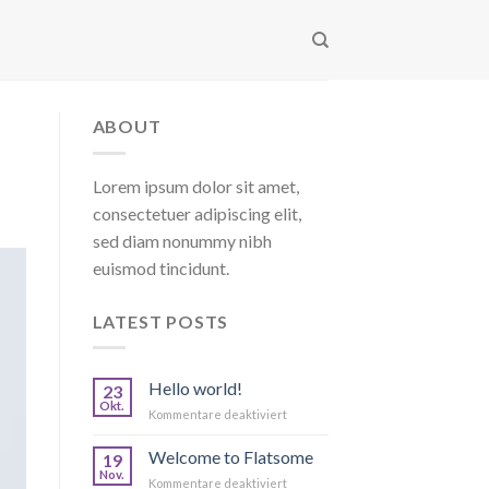
ABOUT
Lorem ipsum dolor sit amet,
consectetuer adipiscing elit,
sed diam nonummy nibh
euismod tincidunt.
LATEST POSTS
Hello world!
23
Okt.
für
Kommentare deaktiviert
Hello
world!
Welcome to Flatsome
19
Nov.
für
Kommentare deaktiviert