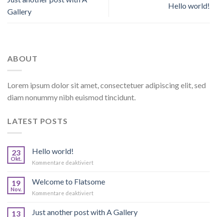
Hello world!
Gallery
ABOUT
Lorem ipsum dolor sit amet, consectetuer adipiscing elit, sed
diam nonummy nibh euismod tincidunt.
LATEST POSTS
Hello world!
23
Okt.
für
Kommentare deaktiviert
Hello
world!
Welcome to Flatsome
19
Nov.
für
Kommentare deaktiviert
Welcome
to
Just another post with A Gallery
13