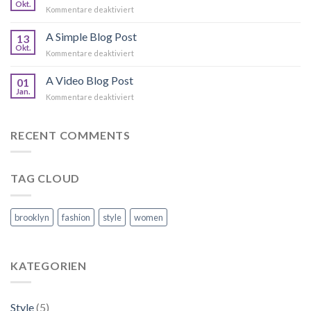
Flatsome
Okt.
für
Kommentare deaktiviert
Just
another
A Simple Blog Post
13
post
Okt.
für
Kommentare deaktiviert
with
A
A
Simple
A Video Blog Post
Gallery
01
Blog
Jan.
für
Kommentare deaktiviert
Post
A
Video
Blog
RECENT COMMENTS
Post
TAG CLOUD
brooklyn
fashion
style
women
KATEGORIEN
Style
(5)