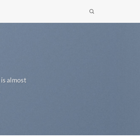
 is almost
.