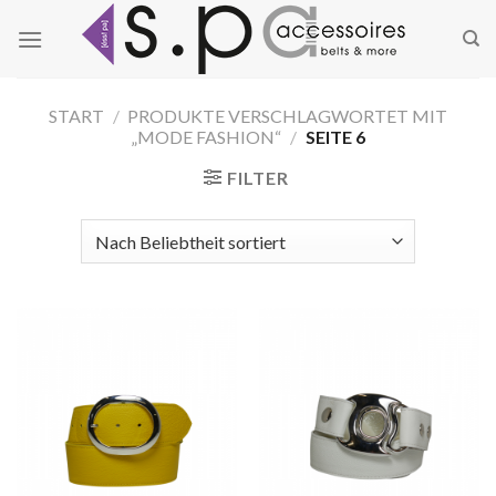
Zum
Inhalt
springen
START
/
PRODUKTE VERSCHLAGWORTET MIT
„MODE FASHION“
/
SEITE 6
FILTER