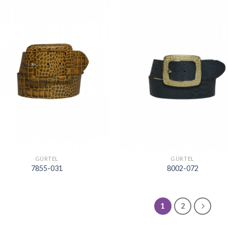
GÜRTEL
GÜRTEL
7855-031
8002-072
1
2