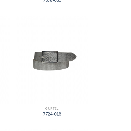
7378-031
GÜRTEL
7724-018