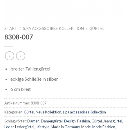
START
/
S.PA ACCESSOIRES KOLLEKTION
/
GÜRTEL
8308-007
breiter Taillengürtel
eckige Schließe in silber
6 cm breit
Artikelnummer:
8308-007
Kategorien:
Gürtel
,
Neue Kollektion
,
s.pa accessoires Kollektion
Schlagwörter:
Damen
,
Damengürtel
,
Design
,
Fashion
,
Gürtel
,
Jeansgürtel
,
Leder
,
Ledergürtel
,
Lifestyle
,
Made in Germany
,
Mode
,
Mode Fashion
,