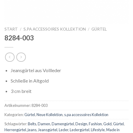
START
/
S.PA ACCESSOIRES KOLLEKTION
/
GÜRTEL
8284-003
Jeansgürtel aus Vollleder
Schließe in Altgold
3 cm breit
Artikelnummer:
8284-003
Kategorien:
Gürtel
,
Neue Kollektion
,
s.pa accessoires Kollektion
Schlagwörter:
Belts
,
Damen
,
Damengürtel
,
Design
,
Fashion
,
Gold
,
Gürtel
,
Herrengürtel
,
jeans
,
Jeansgürtel
,
Leder
,
Ledergürtel
,
Lifestyle
,
Made in