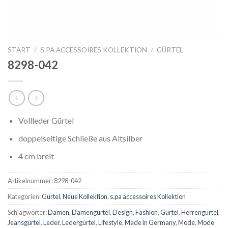
START
/
S.PA ACCESSOIRES KOLLEKTION
/
GÜRTEL
8298-042
Vollleder Gürtel
doppelseitige Schließe aus Altsilber
4 cm breit
Artikelnummer:
8298-042
Kategorien:
Gürtel
,
Neue Kollektion
,
s.pa accessoires Kollektion
Schlagwörter:
Damen
,
Damengürtel
,
Design
,
Fashion
,
Gürtel
,
Herrengürtel
,
Jeansgürtel
,
Leder
,
Ledergürtel
,
Lifestyle
,
Made in Germany
,
Mode
,
Mode