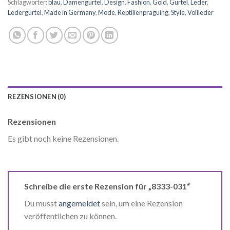
Schlagwörter:
blau
,
Damengürtel
,
Design
,
Fashion
,
Gold
,
Gürtel
,
Leder
,
Ledergürtel
,
Made in Germany
,
Mode
,
Reptilienpräguing
,
Style
,
Vollleder
REZENSIONEN (0)
Rezensionen
Es gibt noch keine Rezensionen.
Schreibe die erste Rezension für „8333-031“
Du musst
angemeldet
sein, um eine Rezension
veröffentlichen zu können.