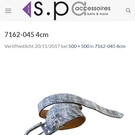
Zum
Inhalt
springen
7162-045 4cm
Veröffentlicht
20/11/2017
bei
500 × 500
in
7162-045 4cm